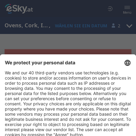
Menü
Ovens, Cork, Irland
,
WÄHLEN SIE EIN DATUM
2
Es tut uns leid, wir können keine
Ergebnisse aufzeigen
Bitte starten Sie Ihre Suche erneut mit anderen Suchkriterien.