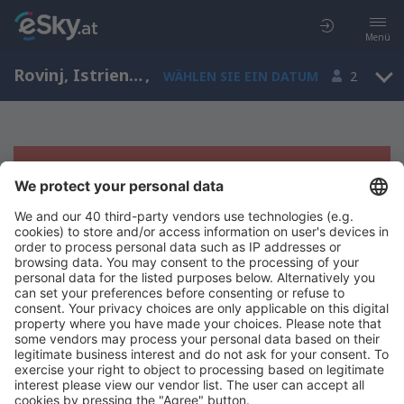
Menü
Rovinj, Istrien, Kroatien
,
WÄHLEN SIE EIN DATUM
2
Es tut uns leid, wir können keine
Ergebnisse aufzeigen
Bitte starten Sie Ihre Suche erneut mit anderen Suchkriterien.