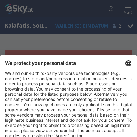
Menü
Kalafatis, South Aegean, Griechenland
,
WÄHLEN SIE EIN DATUM
2
Es tut uns leid, wir können keine
Ergebnisse aufzeigen
Bitte starten Sie Ihre Suche erneut mit anderen Suchkriterien.