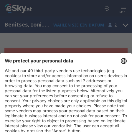
Menü
Benitses, Ionische Inseln, Griechenland
,
WÄHLEN SIE EIN DATUM
2
Es tut uns leid, wir können keine
Ergebnisse aufzeigen
Bitte starten Sie Ihre Suche erneut mit anderen Suchkriterien.