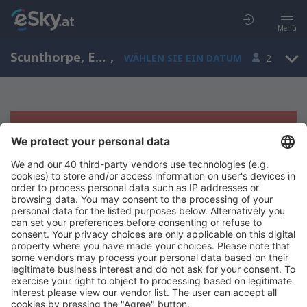
Menü
Scunthorpe, England, Großbritannien
,
WÄHLEN SIE EIN DATUM
2
Es tut uns leid, wir können keine
Ergebnisse aufzeigen
Bitte starten Sie Ihre Suche erneut mit anderen Suchkriterien.