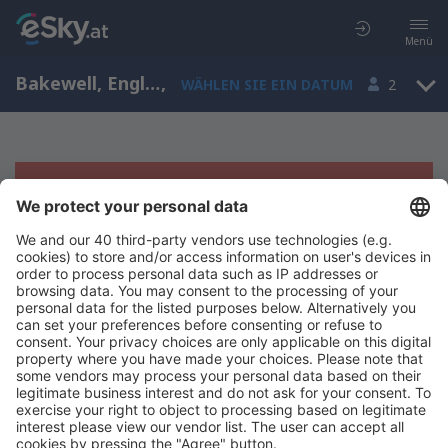
Menü
Bakewell, England, Großbritannien
,
WÄHLEN SIE EIN DATUM
2
Es tut uns leid, wir können keine
Ergebnisse aufzeigen
Bitte starten Sie Ihre Suche erneut mit anderen Suchkriterien.