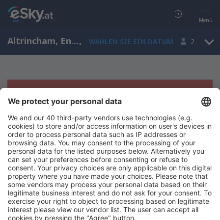
Menü
Altrincham, England, Großbritannien
,
WÄHLEN SIE EIN DATUM
2
Es tut uns leid, wir können keine
Ergebnisse aufzeigen
Bitte starten Sie Ihre Suche erneut mit anderen Suchkriterien.