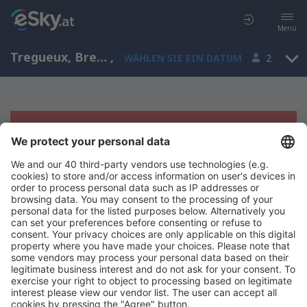
Menü
Tregueux, Bretagne, Frankreich
,
WÄHLEN SIE EIN DATUM
2
Es tut uns leid, wir können keine
Ergebnisse aufzeigen
Bitte starten Sie Ihre Suche erneut mit anderen Suchkriterien.