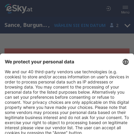
Menü
Sance, Burgund, Frankreich
,
WÄHLEN SIE EIN DATUM
2
Es tut uns leid, wir können keine
Ergebnisse aufzeigen
Bitte starten Sie Ihre Suche erneut mit anderen Suchkriterien.