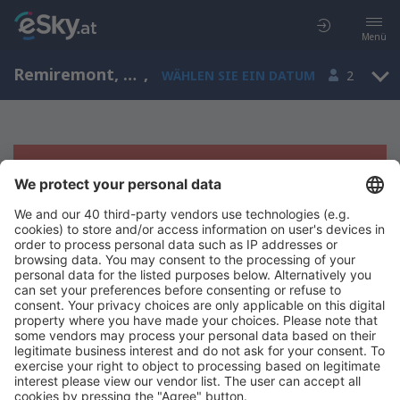
Menü
Remiremont, Lothringen, Frankreich
,
WÄHLEN SIE EIN DATUM
2
Es tut uns leid, wir können keine
Ergebnisse aufzeigen
Bitte starten Sie Ihre Suche erneut mit anderen Suchkriterien.