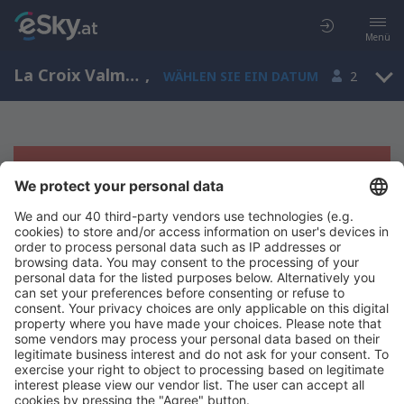
Menü
La Croix Valmer, Provence-Alpes-Côte d’Azur, Frankreich
,
WÄHLEN SIE EIN DATUM
2
Es tut uns leid, wir können keine
Ergebnisse aufzeigen
Bitte starten Sie Ihre Suche erneut mit anderen Suchkriterien.