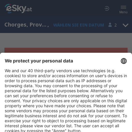
Menü
Chorges, Provence-Alpes-Côte d’Azur, Frankreich
,
WÄHLEN SIE EIN DATUM
2
Es tut uns leid, wir können keine
Ergebnisse aufzeigen
Bitte starten Sie Ihre Suche erneut mit anderen Suchkriterien.