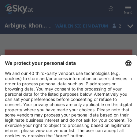
Menü
Arbigny, Rhone-Alpen, Frankreich
,
WÄHLEN SIE EIN DATUM
2
Es tut uns leid, wir können keine
Ergebnisse aufzeigen
Bitte starten Sie Ihre Suche erneut mit anderen Suchkriterien.