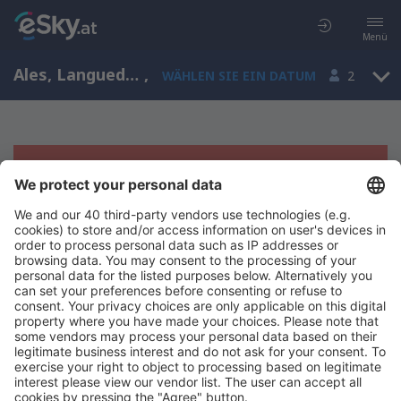
Menü
Ales, Languedoc-Roussillon, Frankreich
,
WÄHLEN SIE EIN DATUM
2
Es tut uns leid, wir können keine
Ergebnisse aufzeigen
Bitte starten Sie Ihre Suche erneut mit anderen Suchkriterien.