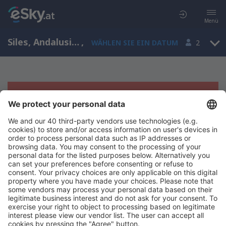
Menü
Siles, Andalusia, Spanien
,
WÄHLEN SIE EIN DATUM
2
Es tut uns leid, wir können keine
Ergebnisse aufzeigen
Bitte starten Sie Ihre Suche erneut mit anderen Suchkriterien.