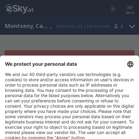
Menü
Montseny, Catalonia, Spanien
,
WÄHLEN SIE EIN DATUM
2
Es tut uns leid, wir können keine
Ergebnisse aufzeigen
Bitte starten Sie Ihre Suche erneut mit anderen Suchkriterien.