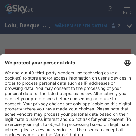
Menü
Loiu, Basque Country, Spanien
,
WÄHLEN SIE EIN DATUM
2
Es tut uns leid, wir können keine
Ergebnisse aufzeigen
Bitte starten Sie Ihre Suche erneut mit anderen Suchkriterien.