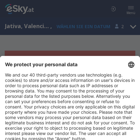
Menü
Jativa, Valencian Community, Spanien
,
WÄHLEN SIE EIN DATUM
2
Es tut uns leid, wir können keine
Ergebnisse aufzeigen
Bitte starten Sie Ihre Suche erneut mit anderen Suchkriterien.