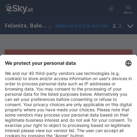
Menü
Felanitx, Balearen, Spanien
,
WÄHLEN SIE EIN DATUM
2
Es tut uns leid, wir können keine
Ergebnisse aufzeigen
Bitte starten Sie Ihre Suche erneut mit anderen Suchkriterien.