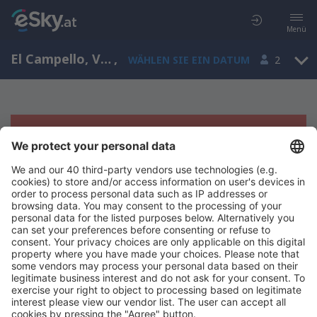
Menü
El Campello, Valencian Community, Spanien
,
WÄHLEN SIE EIN DATUM
2
Es tut uns leid, wir können keine
Ergebnisse aufzeigen
Bitte starten Sie Ihre Suche erneut mit anderen Suchkriterien.