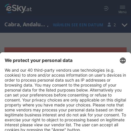
Menü
Cabra, Andalusia, Spanien
,
WÄHLEN SIE EIN DATUM
2
Es tut uns leid, wir können keine
Ergebnisse aufzeigen
Bitte starten Sie Ihre Suche erneut mit anderen Suchkriterien.