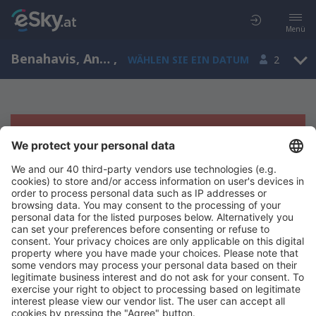
Menü
Benahavis, Andalusia, Spanien
,
WÄHLEN SIE EIN DATUM
2
Es tut uns leid, wir können keine
Ergebnisse aufzeigen
Bitte starten Sie Ihre Suche erneut mit anderen Suchkriterien.