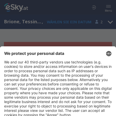
Menü
Brione, Tessin, Schweiz
,
WÄHLEN SIE EIN DATUM
2
Es tut uns leid, wir können keine
Ergebnisse aufzeigen
Bitte starten Sie Ihre Suche erneut mit anderen Suchkriterien.