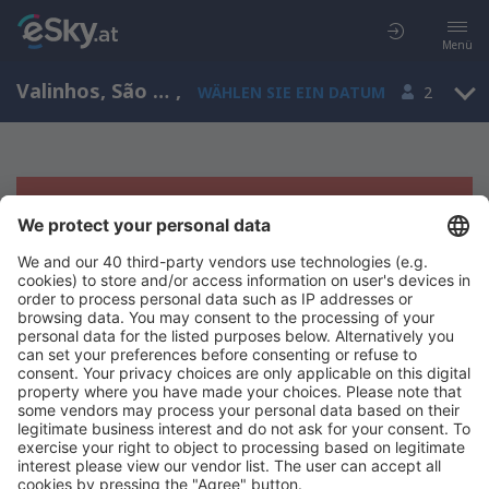
Menü
Valinhos, São Paulo, Brasilien
,
WÄHLEN SIE EIN DATUM
2
Es tut uns leid, wir können keine
Ergebnisse aufzeigen
Bitte starten Sie Ihre Suche erneut mit anderen Suchkriterien.