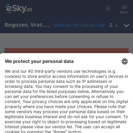
Menü
Rogozen, Vratsa, Bulgarien
,
WÄHLEN SIE EIN DATUM
2
Es tut uns leid, wir können keine
Ergebnisse aufzeigen
Bitte starten Sie Ihre Suche erneut mit anderen Suchkriterien.