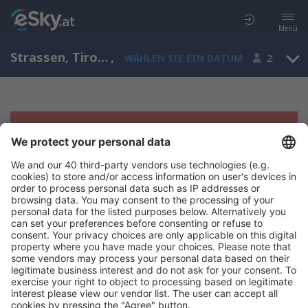
Menü
Strassen, Tirol, Österreich
,
WÄHLEN SIE EIN DATUM
2
Es tut uns leid, wir können keine
Ergebnisse aufzeigen
Bitte starten Sie Ihre Suche erneut mit anderen Suchkriterien.