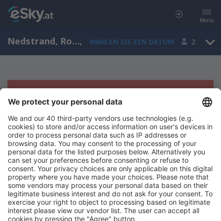
Menü
Nedstrand, Rogaland, Norwegen
,
WÄHLEN SIE EIN DATUM
2
Es tut uns leid, wir können keine
Ergebnisse aufzeigen
Bitte starten Sie Ihre Suche erneut mit anderen Suchkriterien.