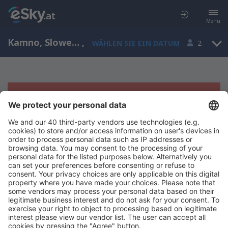
Menü
Kamno, Slowenien
,
WÄHLEN SIE EIN DATUM
2
Es tut uns leid, wir können keine
Ergebnisse aufzeigen
Bitte starten Sie Ihre Suche erneut mit anderen Suchkriterien.