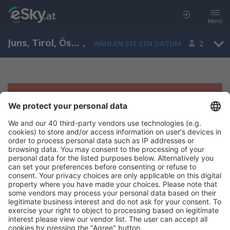
Menü
Juns, Tirol, Österreich
,
WÄHLEN SIE EIN DATUM
2
Es tut uns leid, wir können keine
Ergebnisse aufzeigen
Bitte starten Sie Ihre Suche erneut mit anderen Suchkriterien.