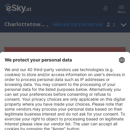
Menü
Charlottetown, Charlottetown Airport, Prinz-Edward-Insel, Kanada (YYG)
,
WÄHLEN SIE EIN DATUM
2
Es tut uns leid, wir können keine
Ergebnisse aufzeigen
Bitte starten Sie Ihre Suche erneut mit anderen Suchkriterien.