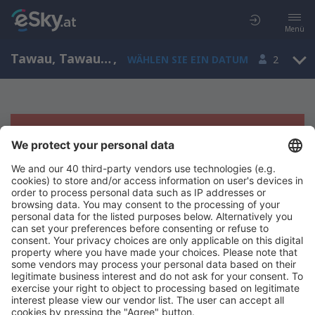
Menü
Tawau, Tawau Airport, Sabah, Malaysia (TWU)
,
WÄHLEN SIE EIN DATUM
2
Es tut uns leid, wir können keine
Ergebnisse aufzeigen
Bitte starten Sie Ihre Suche erneut mit anderen Suchkriterien.