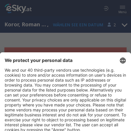
Menü
Koror, Roman Tmetuchl, Palau (ROR)
,
WÄHLEN SIE EIN DATUM
2
Es tut uns leid, wir können keine
Ergebnisse aufzeigen
Bitte starten Sie Ihre Suche erneut mit anderen Suchkriterien.