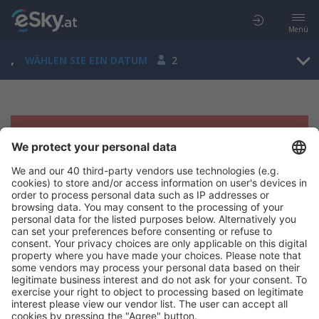
Menü
,
WÄHLEN SIE EIN DATUM
2
Es tut uns leid, wir können keine
Ergebnisse aufzeigen
Bitte starten Sie Ihre Suche erneut mit anderen Suchkriterien.