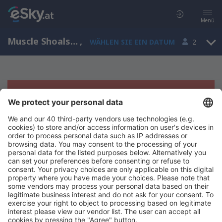
Menü
Muscle Shoals, Northwest Alabama, Alabama, USA (MSL)
,
WÄHLEN SIE EIN DATUM
2
Es tut uns leid, wir können keine
Ergebnisse aufzeigen
Bitte starten Sie Ihre Suche erneut mit anderen Suchkriterien.