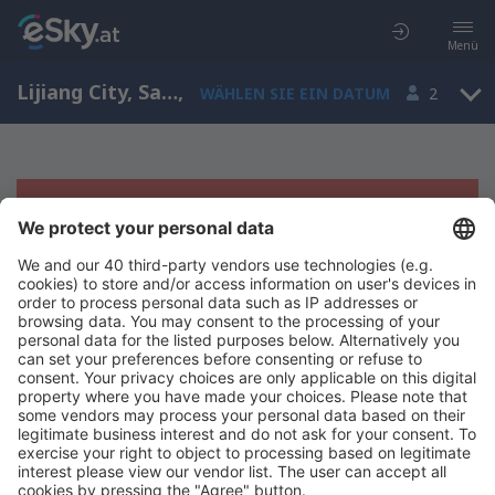
Menü
Lijiang City, Sanyi, Yunnan, China (LJG)
,
WÄHLEN SIE EIN DATUM
2
Es tut uns leid, wir können keine
Ergebnisse aufzeigen
Bitte starten Sie Ihre Suche erneut mit anderen Suchkriterien.