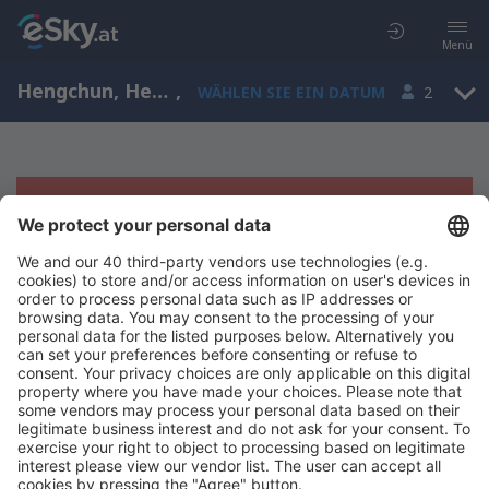
Menü
Hengchun, Hengchun Airport, Taiwan (HCN)
,
WÄHLEN SIE EIN DATUM
2
Es tut uns leid, wir können keine
Ergebnisse aufzeigen
Bitte starten Sie Ihre Suche erneut mit anderen Suchkriterien.