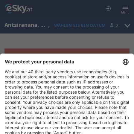
Menü
Antsiranana, Arrachart, Madagaskar (DIE)
,
WÄHLEN SIE EIN DATUM
2
Es tut uns leid, wir können keine
Ergebnisse aufzeigen
Bitte starten Sie Ihre Suche erneut mit anderen Suchkriterien.