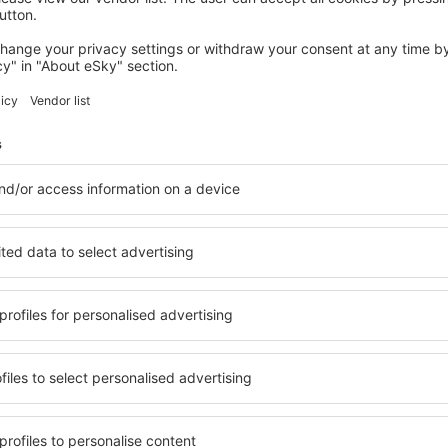
Sparen Sie Zeit und Geld.
Buchen Sie Flug+Hotel a
eSky.at!
Prüfen
etter-Empfänger reisen me
weniger Geld
Flüge, Städtereisen, Urlaub – sichern Sie sich ei
Reiseangebote vor anderen.