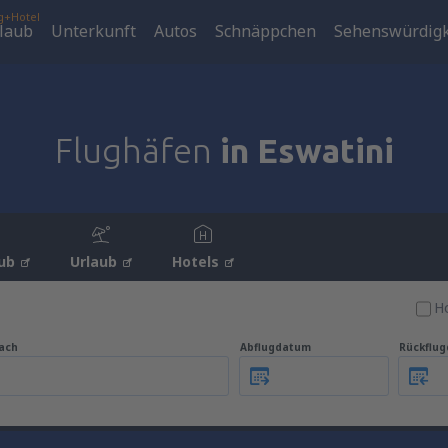
g+Hotel
laub
Unterkunft
Autos
Schnäppchen
Sehenswürdigk
Flughäfen
in Eswatini
ub
Urlaub
Hotels
Ho
ach
Abflugdatum
Rückflu