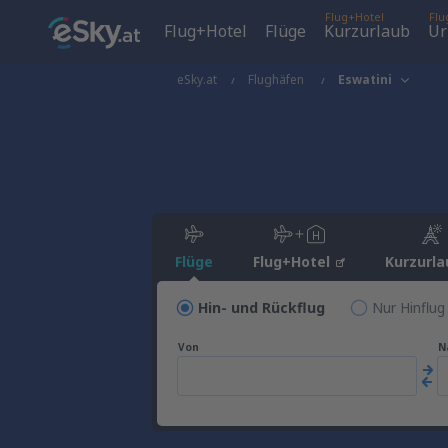
Flug+Hotel
Flu
Flug+Hotel
Flüge
Kurzurlaub
Ur
eSky.at
Flughäfen
Eswatini
Flüge
Flug+Hotel
Kurzurla
Hin- und Rückflug
Nur Hinflug
Von
N