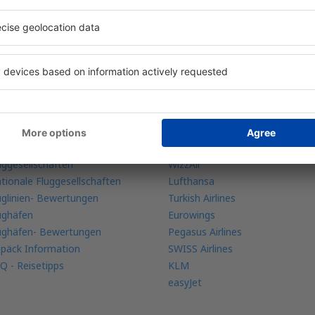
re Buchungen an einem Ort
ehr Infos
Fluggesellschaften
bile app
Ryanair
ugradar
Austrian Airliens
uggesellschaften
WizzAir
tionale Fluggesellschaften
Lufthansa
uglinien- Bewertungen
Turkish Airlines
ughäfen
Eurowings
ughäfen- Bewertungen
Pegasus Airlines
päck Information
SWISS Airlines
Q - Reisetipps
KLM
easyJet