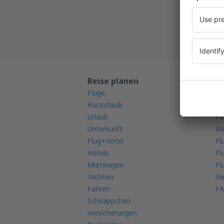
Alle Ih
Reise planen
M
Flüge
Mo
Kurzurlaub
Fl
Urlaub
Fl
Unterkunft
Na
Flug+Hotel
Fl
Hotels
Fl
Mietwagen
Fl
Yachten
Ge
Fähren
FA
Schnäppchen
Versicherungen