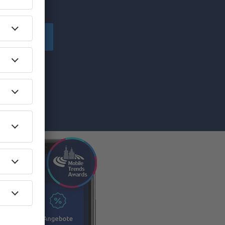
chen!
peichern
von eSky.pl
ilen Sie die