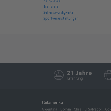
Parkplätze
Transfers
Sehenswürdigkeiten
Sportveranstaltungen
21 Jahre
Erfahrung
Südamerika
Argentina
Bolivia
Chile
El Salvador
Col