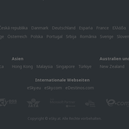
Česká republika
Danmark
Deutschland
Espańa
France
Ελλάδα
ge
Österreich
Polska
Portugal
Srbija
România
Sverige
Slove
Asien
Australien un
ca
Hong Kong
Malaysia
Singapore
Türkiye
New Zealand
Internationale Webseiten
eSky.eu
eSky.com
eDestinos.com
Copyright © eSky.at. Alle Rechte vorbehalten.