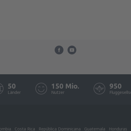
50
150 Mio.
950
Länder
Nutzer
Fluggesells
ombia
Costa Rica
República Dominicana
Guatemala
Honduras