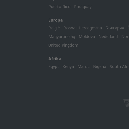
Puerto Rico
Paraguay
Europa
België
Bosna i Hercegovina
България
Magyarország
Moldova
Nederland
Nor
United Kingdom
Afrika
Egypt
Kenya
Maroc
Nigeria
South Afri