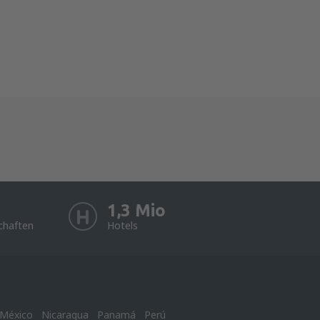
1,3 Mio
chaften
Hotels
México
Nicaragua
Panamá
Perú