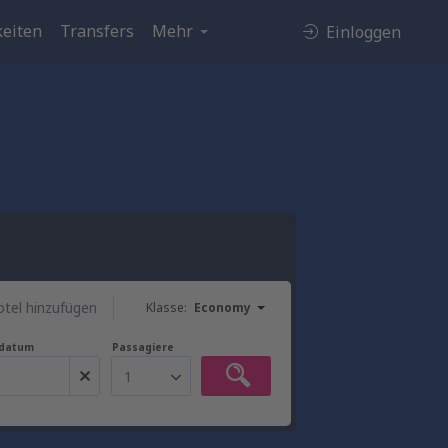
eiten
Transfers
Mehr
Einloggen
tel hinzufügen
Klasse:
Economy
gdatum
Passagiere
1