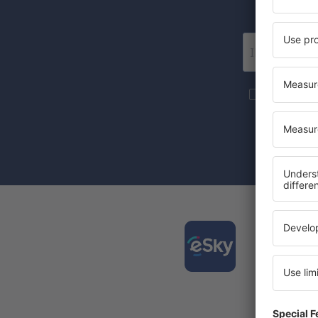
Wir 
Mehr Reise
S.A an die 
Mit dem Ank
Zustimmung 
Laden
und pl
Die am 
Täglich