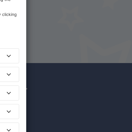
uf
hr für
nzigartige