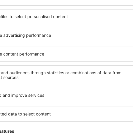
senden Dir nur die besten Schnäppchen – verspro
S
n zu super Preisen im Newsletter.
Ich stimme zu, Marketinginformationen 
von mir angegebene E-Mail-Adresse zu erhalten.
reuzen der Newsletter Checkbox und der Auswahl „Speichern”(zusammen), erte
zur Verarbeitung Ihrer persönlichen Daten
 Sie unsere App herunter
anen Sie Ihre Reisen
besten bewertete App in der Kategorie Reisen
 neue Angebote zur Hand