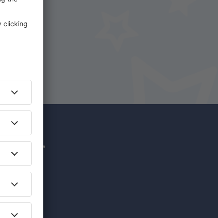
uf
hr für
nzigartige