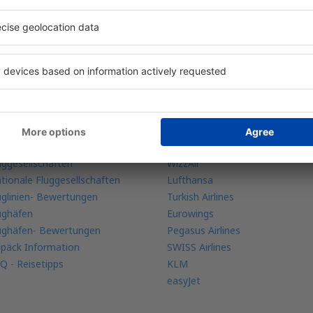
re Buchungen an einem Ort
ehr Infos
Fluggesellschaften
bile app
Ryanair
ugradar
Austrian Airliens
uggesellschaften
WizzAir
tionale Fluggesellschaften
Lufthansa
uglinien- Bewertungen
Turkish Airlines
ughäfen
Eurowings
ughäfen- Bewertungen
Pegasus Airlines
päck Information
SWISS Airlines
Q - Reisetipps
KLM
easyJet