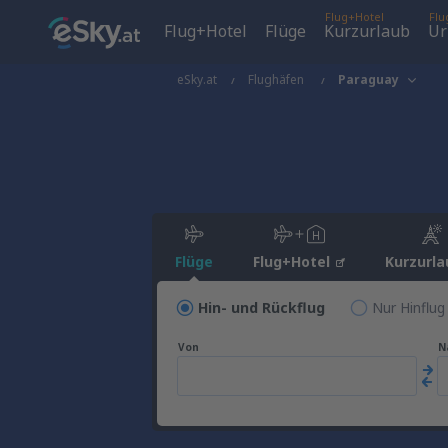
Flug+Hotel
Flu
Flug+Hotel
Flüge
Kurzurlaub
Ur
eSky.at
Flughäfen
Paraguay
Flüge
Flug+Hotel
Kurzurla
Hin- und Rückflug
Nur Hinflug
Von
N