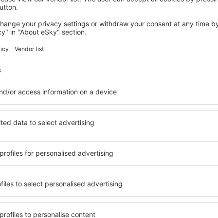
Sparen Sie Zeit und Geld.
Buchen Sie Flug+Hotel a
eSky.at!
Prüfen
etter-Empfänger reisen me
weniger Geld
Flüge, Städtereisen, Urlaub – sichern Sie sich ei
Reiseangebote vor anderen.