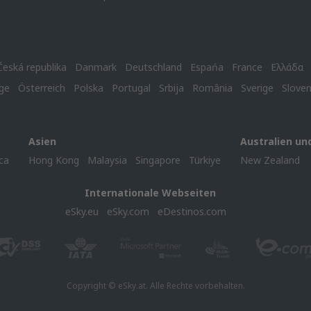
Česká republika
Danmark
Deutschland
Espańa
France
Ελλάδα
ge
Österreich
Polska
Portugal
Srbija
România
Sverige
Slove
Asien
Australien un
ca
Hong Kong
Malaysia
Singapore
Türkiye
New Zealand
Internationale Webseiten
eSky.eu
eSky.com
eDestinos.com
Copyright © eSky.at. Alle Rechte vorbehalten.