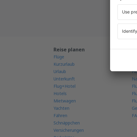
Alle Ih
Reise planen
M
Flüge
Mo
Kurzurlaub
Fl
Urlaub
Fl
Unterkunft
Na
Flug+Hotel
Fl
Hotels
Fl
Mietwagen
Fl
Yachten
Ge
Fähren
FA
Schnäppchen
Versicherungen