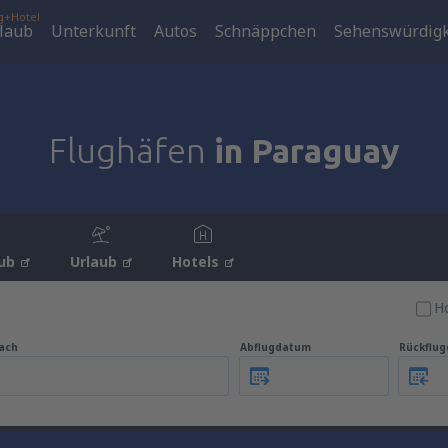
g+Hotel
laub
Unterkunft
Autos
Schnäppchen
Sehenswürdigk
Flughäfen
in Paraguay
ub
Urlaub
Hotels
Ho
ach
Abflugdatum
Rückflu