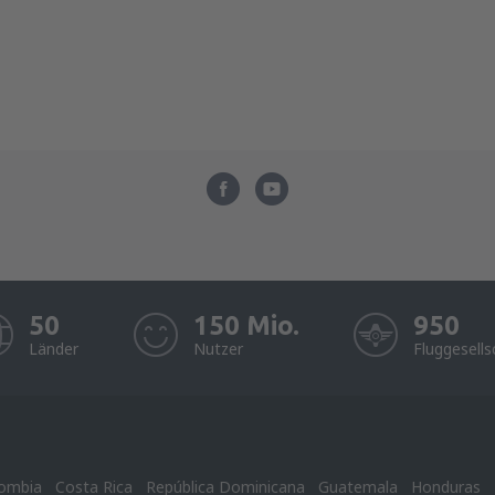
50
150 Mio.
950
Länder
Nutzer
Fluggesells
ombia
Costa Rica
República Dominicana
Guatemala
Honduras