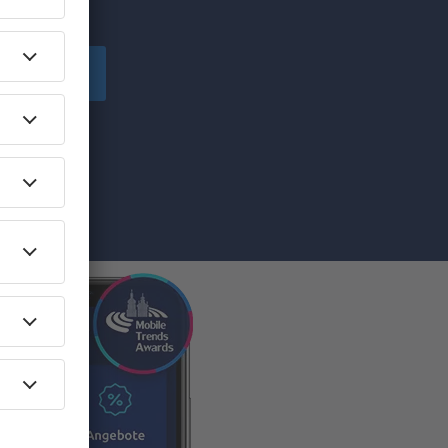
chen!
peichern
von eSky.pl
ilen Sie die