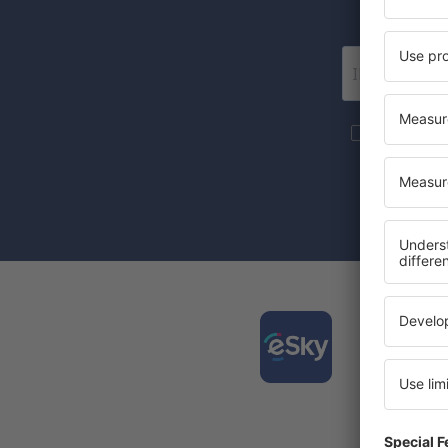
Wir 
Mehr Reise
S.A an die 
Mit dem Ank
Zustimmung 
Laden
und pl
Die am 
Täglich