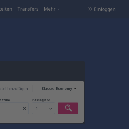
eiten
Transfers
Mehr
Einloggen
tel hinzufügen
Klasse:
Economy
gdatum
Passagiere
1