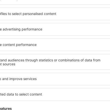
senden Dir nur die besten Schnäppchen – verspro
S
n zu super Preisen im Newsletter.
Ich stimme zu, Marketinginformationen 
von mir angegebene E-Mail-Adresse zu erhalten.
reuzen der Newsletter Checkbox und der Auswahl „Speichern”(zusammen), erte
zur Verarbeitung Ihrer persönlichen Daten
 Sie unsere App herunter
anen Sie Ihre Reisen
besten bewertete App in der Kategorie Reisen
 neue Angebote zur Hand