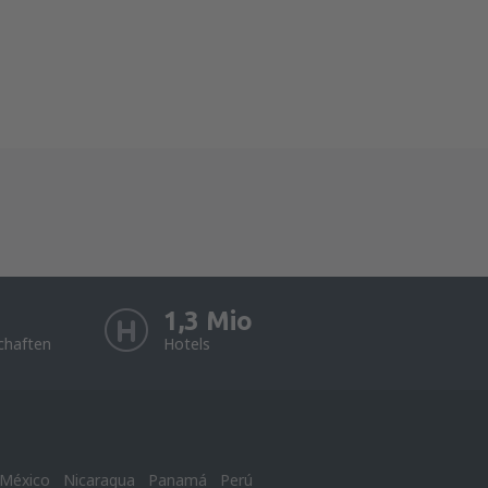
1,3 Mio
chaften
Hotels
México
Nicaragua
Panamá
Perú