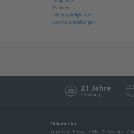
Parkplätze
Transfers
Sehenswürdigkeiten
Sportveranstaltungen
21 Jahre
Erfahrung
Südamerika
Argentina
Bolivia
Chile
El Salvador
Col