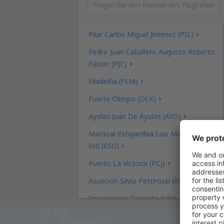
Pilar Carlos Miguel Jimenez (PIL)
Pedro Juan Caballero Augusto Roberto
Fuster (PJC)
Filadelfia (FLM)
Fuerte Olimpo (OLK)
Ayolas Juan De Ayolas (AYO)
Mariscal Estigarribia Luis Maria Argana
Intl (ESG)
Puerto La Victoria (PCJ)
Asuncion Silvio Pettirossi (ASU)
Encarnacion Teniente Amin Ayub
Gonzalez (ENO)