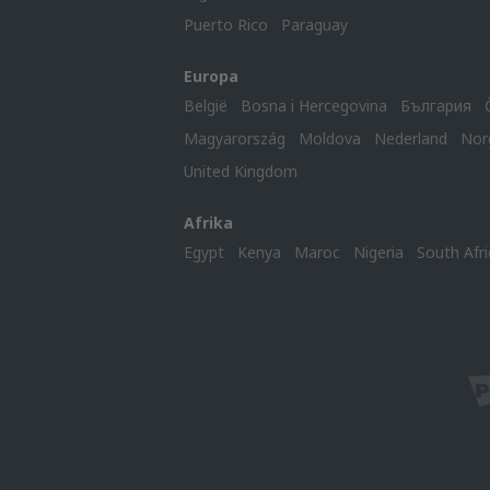
Puerto Rico
Paraguay
Europa
België
Bosna i Hercegovina
България
Magyarország
Moldova
Nederland
Nor
United Kingdom
Afrika
Egypt
Kenya
Maroc
Nigeria
South Afri