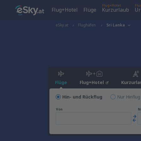
Flug+Hotel
Flu
Flug+Hotel
Flüge
Kurzurlaub
Ur
eSky.at
Flughäfen
Sri Lanka
Flüge
Flug+Hotel
Kurzurla
Hin- und Rückflug
Nur Hinflug
Von
N