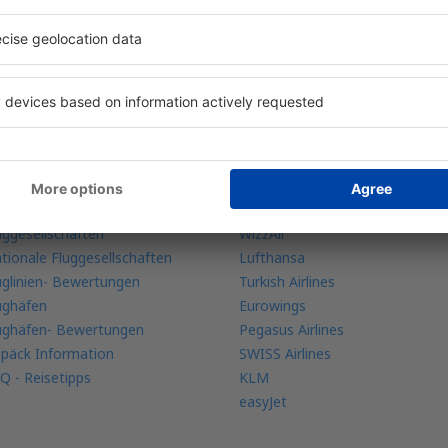
re Buchungen an einem Ort
ehr Infos
Fluggesellschaften
bile app
Ryanair
ugradar
Austrian Airliens
uggesellschaften
WizzAir
tionale Fluggesellschaften
Lufthansa
uglinien- Bewertungen
Turkish Airlines
ughäfen
Eurowings
ughäfen- Bewertungen
Pegasus Airlines
päck Information
SWISS Airlines
Q - Reisetipps
KLM
easyJet