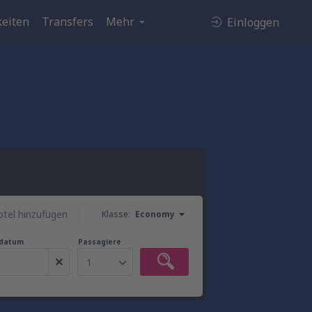
eiten
Transfers
Mehr
Einloggen
tel hinzufügen
Klasse:
Economy
gdatum
Passagiere
1