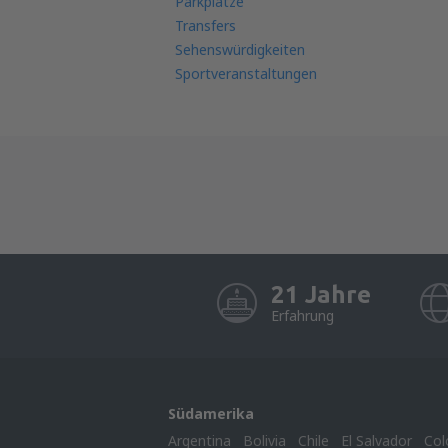
Parkplätze
Transfers
Sehenswürdigkeiten
Sportveranstaltungen
21 Jahre
Erfahrung
Südamerika
Argentina
Bolivia
Chile
El Salvador
Col