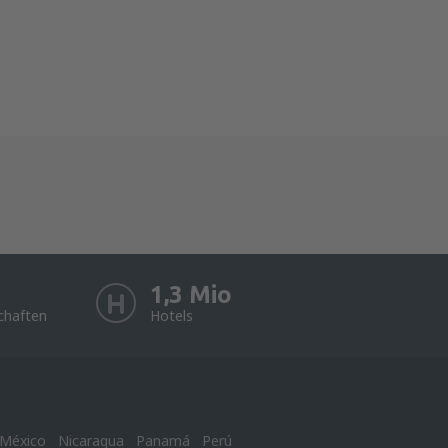
1,3 Mio
chaften
Hotels
México
Nicaragua
Panamá
Perú