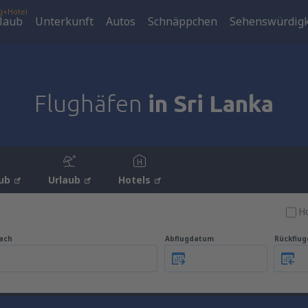
g+Hotel
laub
Unterkunft
Autos
Schnäppchen
Sehenswürdigk
Flughäfen
in Sri Lanka
ub
Urlaub
Hotels
Ho
ach
Abflugdatum
Rückflu