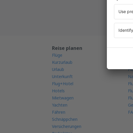
Alle Ih
Reise planen
M
Flüge
Mo
Kurzurlaub
Fl
Urlaub
Fl
Unterkunft
Na
Flug+Hotel
Fl
Hotels
Fl
Mietwagen
Fl
Yachten
Ge
Fähren
FA
Schnäppchen
Versicherungen