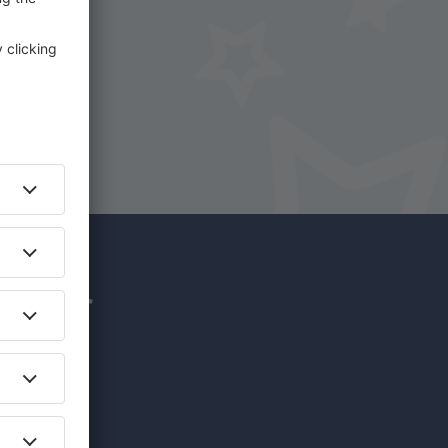
uf
hr für
nzigartige