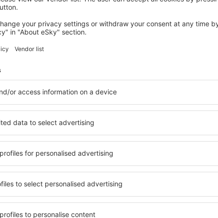
Sparen Sie Zeit und Geld.
Buchen Sie Flug+Hotel a
eSky.at!
Prüfen
etter-Empfänger reisen me
weniger Geld
Flüge, Städtereisen, Urlaub – sichern Sie sich ei
Reiseangebote vor anderen.