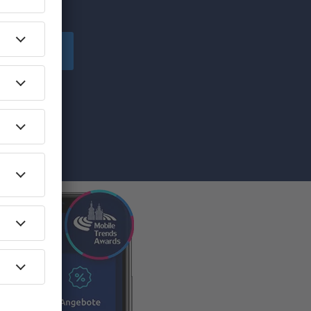
chen!
peichern
von eSky.pl
ilen Sie die