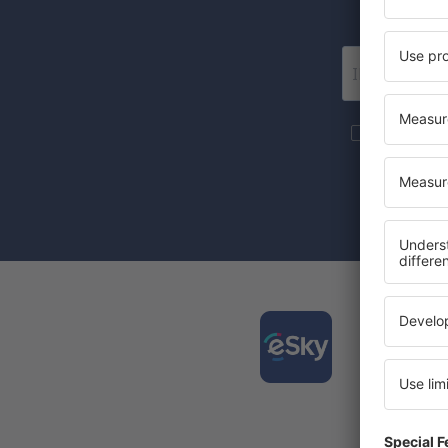
Wir 
Mehr Reise
S.A an die 
Mit dem Ank
Zustimmung 
Laden
und pl
Die am 
Täglich