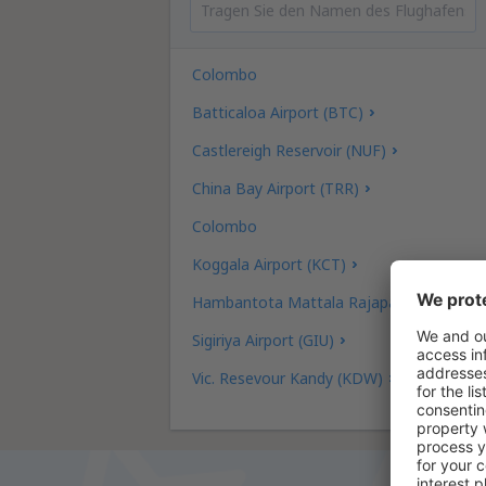
Colombo
Batticaloa Airport (BTC)
Castlereigh Reservoir (NUF)
China Bay Airport (TRR)
Colombo
Koggala Airport (KCT)
Hambantota Mattala Rajapaksa (HRI)
Sigiriya Airport (GIU)
Vic. Resevour Kandy (KDW)