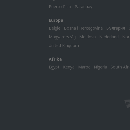
Puerto Rico
Paraguay
Europa
België
Bosna i Hercegovina
България
Magyarország
Moldova
Nederland
Nor
United Kingdom
Afrika
Egypt
Kenya
Maroc
Nigeria
South Afri