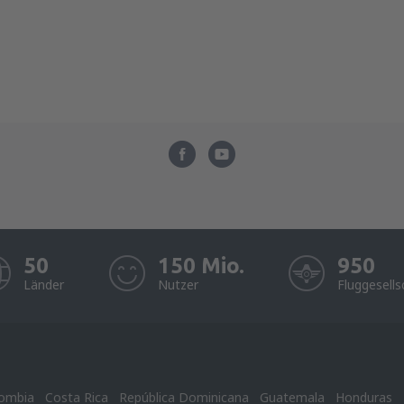
50
150 Mio.
950
Länder
Nutzer
Fluggesells
ombia
Costa Rica
República Dominicana
Guatemala
Honduras