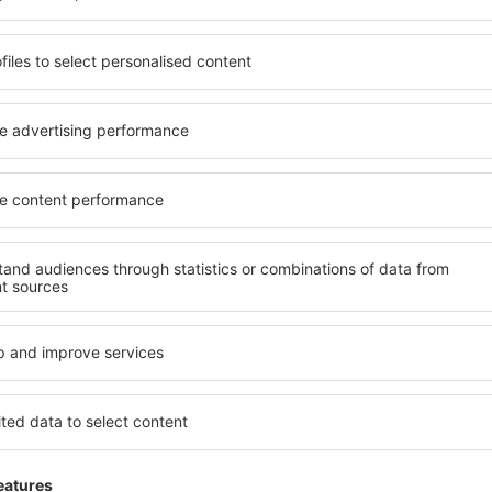
senden Dir nur die besten Schnäppchen – verspro
S
n zu super Preisen im Newsletter.
Ich stimme zu, Marketinginformationen 
von mir angegebene E-Mail-Adresse zu erhalten.
reuzen der Newsletter Checkbox und der Auswahl „Speichern”(zusammen), erte
zur Verarbeitung Ihrer persönlichen Daten
 Sie unsere App herunter
anen Sie Ihre Reisen
besten bewertete App in der Kategorie Reisen
 neue Angebote zur Hand