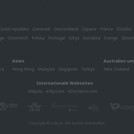
Česká republika
Danmark
Deutschland
Espańa
France
Ελλάδα
ge
Österreich
Polska
Portugal
Srbija
România
Sverige
Slove
Asien
Australien un
ca
Hong Kong
Malaysia
Singapore
Türkiye
New Zealand
Internationale Webseiten
eSky.eu
eSky.com
eDestinos.com
Copyright © eSky.at. Alle Rechte vorbehalten.