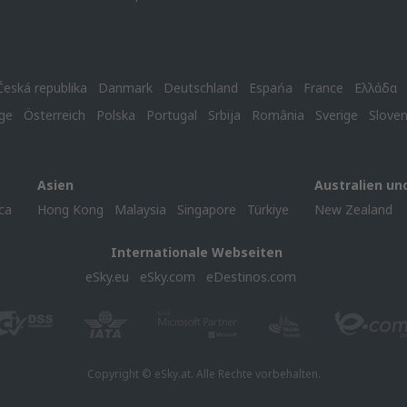
Česká republika
Danmark
Deutschland
Espańa
France
Ελλάδα
ge
Österreich
Polska
Portugal
Srbija
România
Sverige
Slove
Asien
Australien un
ca
Hong Kong
Malaysia
Singapore
Türkiye
New Zealand
Internationale Webseiten
eSky.eu
eSky.com
eDestinos.com
Copyright © eSky.at. Alle Rechte vorbehalten.