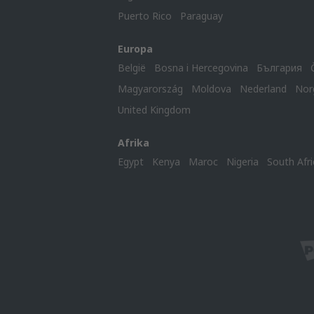
Puerto Rico
Paraguay
Europa
België
Bosna i Hercegovina
България
Magyarország
Moldova
Nederland
Nor
United Kingdom
Afrika
Egypt
Kenya
Maroc
Nigeria
South Afri