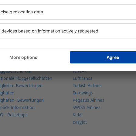
re Buchungen an einem Ort
ehr Infos
Fluggesellschaften
bile app
Ryanair
ugradar
Austrian Airliens
uggesellschaften
WizzAir
tionale Fluggesellschaften
Lufthansa
uglinien- Bewertungen
Turkish Airlines
ughäfen
Eurowings
ughäfen- Bewertungen
Pegasus Airlines
päck Information
SWISS Airlines
Q - Reisetipps
KLM
easyJet