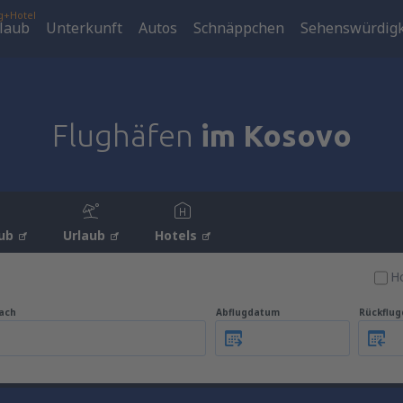
g+Hotel
laub
Unterkunft
Autos
Schnäppchen
Sehenswürdigk
Flughäfen
im Kosovo
ub
Urlaub
Hotels
Ho
ach
Abflugdatum
Rückflu