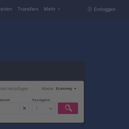
eiten
Transfers
Mehr
Einloggen
tel hinzufügen
Klasse:
Economy
gdatum
Passagiere
1