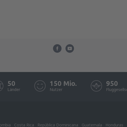
50
150 Mio.
950
Länder
Nutzer
Fluggesells
ombia
Costa Rica
República Dominicana
Guatemala
Honduras