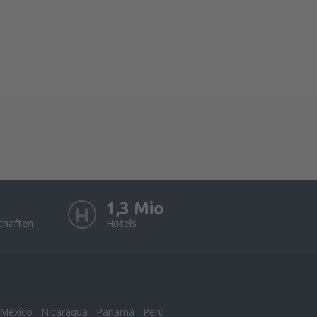
1,3 Mio
chaften
Hotels
México
Nicaragua
Panamá
Perú