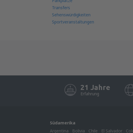
Parkplätze
Transfers
Sehenswürdigkeiten
Sportveranstaltungen
21 Jahre
Erfahrung
Südamerika
Argentina
Bolivia
Chile
El Salvador
Col