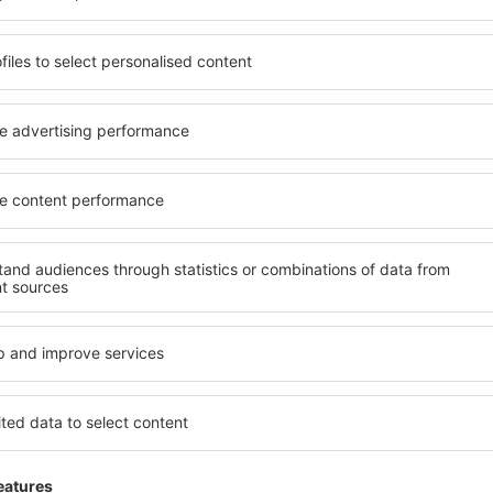
senden Dir nur die besten Schnäppchen – verspro
S
n zu super Preisen im Newsletter.
Ich stimme zu, Marketinginformationen 
von mir angegebene E-Mail-Adresse zu erhalten.
reuzen der Newsletter Checkbox und der Auswahl „Speichern”(zusammen), erte
zur Verarbeitung Ihrer persönlichen Daten
 Sie unsere App herunter
anen Sie Ihre Reisen
besten bewertete App in der Kategorie Reisen
 neue Angebote zur Hand