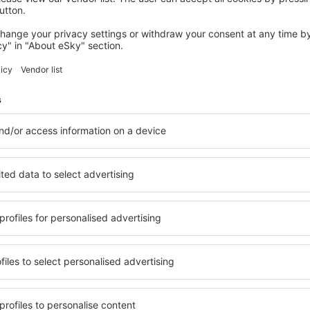
Sparen Sie Zeit und Geld.
Buchen Sie Flug+Hotel a
eSky.at!
Prüfen
etter-Empfänger reisen me
weniger Geld
Flüge, Städtereisen, Urlaub – sichern Sie sich ei
Reiseangebote vor anderen.