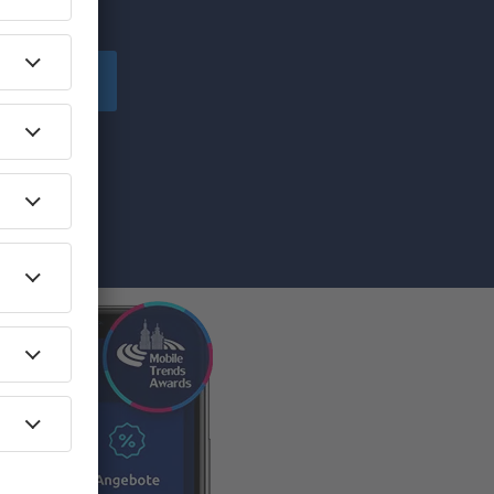
chen!
peichern
von eSky.pl
ilen Sie die