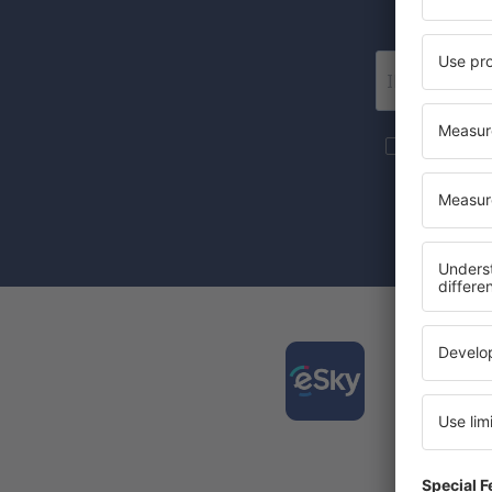
Wir 
Mehr Reise
S.A an die 
Mit dem Ank
Zustimmung 
Laden
und pl
Die am 
Täglich