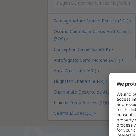
Santiago Arturo Merino Benitez (SCL)
Osorno Canal Bajo Carlos Hott Siebert
(ZOS)
Conception Carriel Sur (CCP)
Antofagasta Cerro Moreno (ANF)
Arica Chacalluta (ARI)
Flughafen Chañaral (CNR)
Chamonate Desierto de Atacama (CPO)
Iquique Diego Aracena (IQQ)
Calama El Loa (CJC)
Puerto Montt El Tepual (PMC)
La Serena La Florida (LSC)