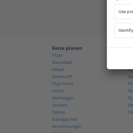
Alle Ih
Reise planen
M
Flüge
Mo
Kurzurlaub
Fl
Urlaub
Fl
Unterkunft
Na
Flug+Hotel
Fl
Hotels
Fl
Mietwagen
Fl
Yachten
Ge
Fähren
FA
Schnäppchen
Versicherungen