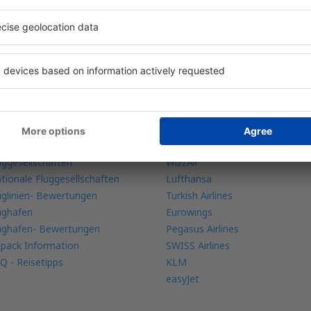
re Buchungen an einem Ort
ehr Infos
Fluggesellschaften
bile app
Ryanair
ugradar
Austrian Airliens
uggesellschaften
WizzAir
tionale Fluggesellschaften
Lufthansa
uglinien- Bewertungen
Turkish Airlines
ughäfen
Eurowings
ughäfen- Bewertungen
Pegasus Airlines
päck Information
SWISS Airlines
Q - Reisetipps
KLM
easyJet