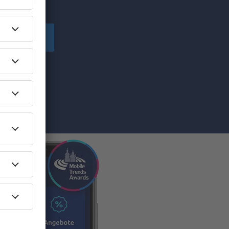
chen!
peichern
von eSky.pl
ilen Sie die