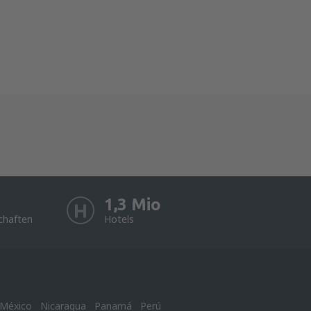
1,3 Mio
chaften
Hotels
México
Nicaragua
Panamá
Perú