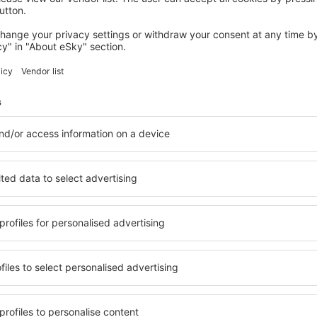
Sparen Sie Zeit und Geld.
Buchen Sie Flug+Hotel a
eSky.at!
Prüfen
etter-Empfänger reisen me
weniger Geld
Flüge, Städtereisen, Urlaub – sichern Sie sich ei
Reiseangebote vor anderen.