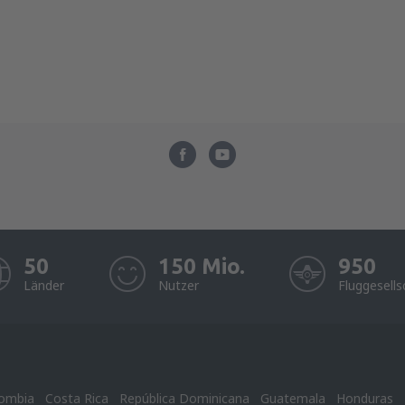
50
150 Mio.
950
Länder
Nutzer
Fluggesells
ombia
Costa Rica
República Dominicana
Guatemala
Honduras