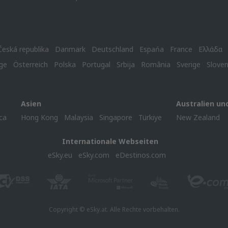
Česká republika
Danmark
Deutschland
Espańa
France
Ελλάδα
ge
Österreich
Polska
Portugal
Srbija
România
Sverige
Slove
Asien
Australien un
ca
Hong Kong
Malaysia
Singapore
Türkiye
New Zealand
Internationale Webseiten
eSky.eu
eSky.com
eDestinos.com
Copyright © eSky.at. Alle Rechte vorbehalten.