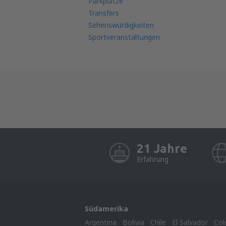
Parkplätze
Transfers
Sehenswürdigkeiten
Sportveranstaltungen
21 Jahre
Erfahrung
Südamerika
Argentina
Bolivia
Chile
El Salvador
Col