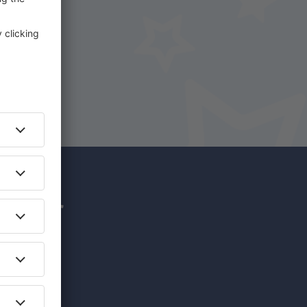
uf
hr für
nzigartige