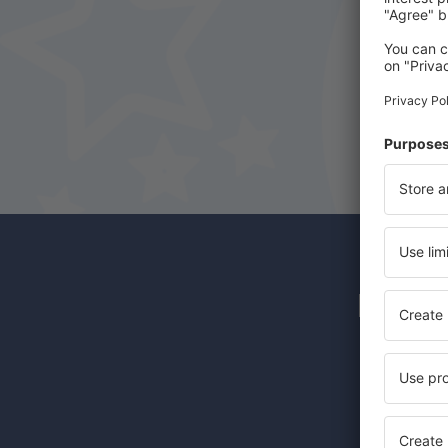
Temuco Maquehue (ZCO)
Easter Island Mataveri (IPC)
Castro Mocopulli (MHC)
Pampa Guanaco Airport (DPB)
Valdivia Pichoy (ZAL)
Porvenir (WPR)
Punta Arenas Carlos Ibanez del Campo
(PUQ)
Newsl
Guardia Marina Zanartu Airport (WPU)
Ricardo García Posada Airport (ESR)
Teniente Julio Gallardo Airport (PNT)
Günstige 
Balmaceda Teniente Vidal (BBA)