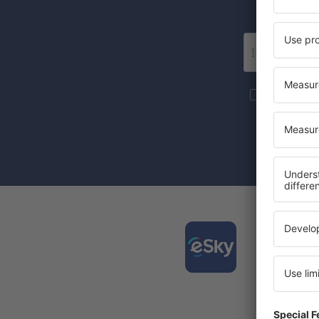
Wir 
Mehr Reise
S.A an die 
Mit dem Ank
Zustimmung 
Laden
und pl
Die am 
Täglich