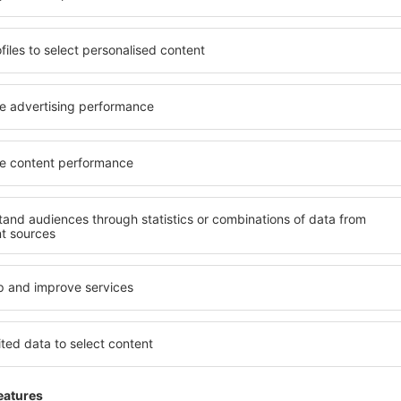
senden Dir nur die besten Schnäppchen – verspro
S
n zu super Preisen im Newsletter.
Ich stimme zu, Marketinginformationen 
von mir angegebene E-Mail-Adresse zu erhalten.
reuzen der Newsletter Checkbox und der Auswahl „Speichern”(zusammen), erte
zur Verarbeitung Ihrer persönlichen Daten
 Sie unsere App herunter
anen Sie Ihre Reisen
besten bewertete App in der Kategorie Reisen
 neue Angebote zur Hand