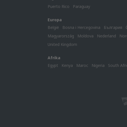
Puerto Rico
Paraguay
Europa
België
Bosna i Hercegovina
България
Magyarország
Moldova
Nederland
Nor
United Kingdom
Afrika
Egypt
Kenya
Maroc
Nigeria
South Afri