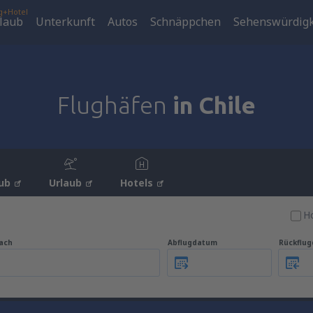
g+Hotel
laub
Unterkunft
Autos
Schnäppchen
Sehenswürdigk
Flughäfen
in Chile
ub
Urlaub
Hotels
Ho
ach
Abflugdatum
Rückflu