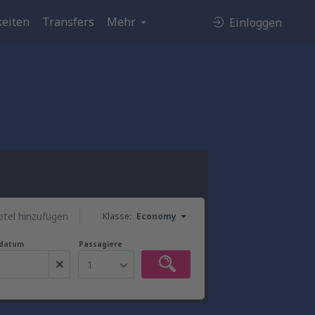
eiten
Transfers
Mehr
Einloggen
tel hinzufügen
Klasse:
Economy
gdatum
Passagiere
1