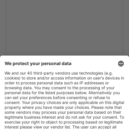
Spring Point Airport (AXP)
Stella Maris Airport (SML)
Treasure Cay Airport (TCB)