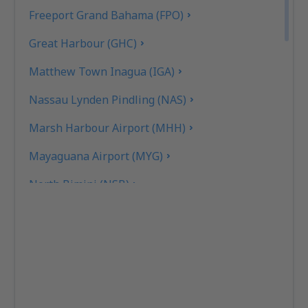
Freeport Grand Bahama (FPO)
Great Harbour (GHC)
Matthew Town Inagua (IGA)
Nassau Lynden Pindling (NAS)
Marsh Harbour Airport (MHH)
Mayaguana Airport (MYG)
North Bimini (NSB)
North Eleuthera Airport (ELH)
Rock Sound Intl Airport (RSD)
San Andros Bahama Pines San Andros (SAQ)
South Bimini Airport (BIM)