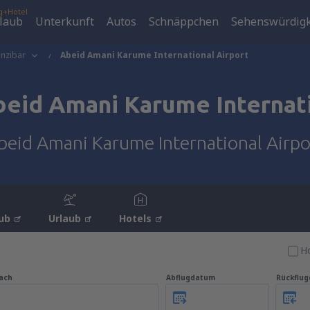
g+Hotel
laub
Unterkunft
Autos
Schnäppchen
Sehenswürdigk
nzibar
Abeid Amani Karume International Airport
eid Amani Karume Internati
beid Amani Karume International Airpo
ub
Urlaub
Hotels
Ho
ach
Abflugdatum
Rückflu