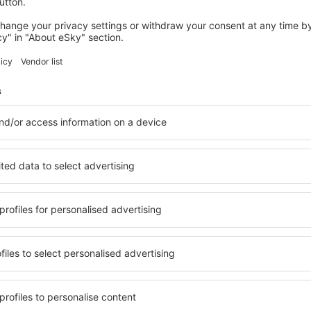
wertungen
n Abeid Amani Karume
onal Airport
2.7
 auf der Grundlage von
tungen
der verifizierten