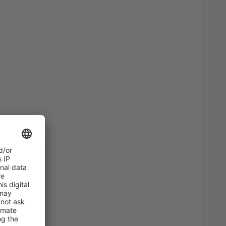
55
port
(KLU)
AB
EUR
46
AB
EUR