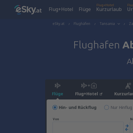
Flug+Hotel
Flu
Flug+Hotel
Flüge
Kurzurlaub
Ur
eSky.at
Flughäfen
Tansania
Za
Flughafen
Ab
A
Flüge
Flug+Hotel
Kurzurla
Hin- und Rückflug
Nur Hinflug
Von
N