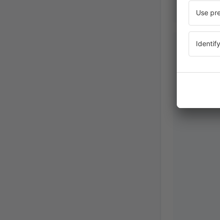
Michaela
Repúblic
Juni 2024