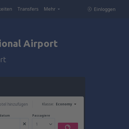
eiten
Transfers
Mehr
Einloggen
onal Airport
rt
tel hinzufügen
Klasse:
Economy
gdatum
Passagiere
1