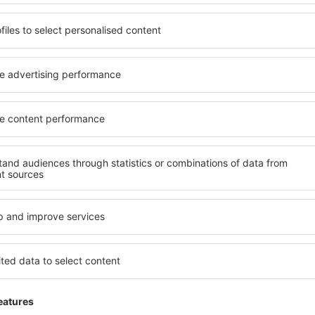
Maximale Zufriedenheit 😊👍🏼
ia,
5
Einzelheiten
Allgemein:
5
Lage:
Kennzeichnung des Flughafens:
5
Geschäfte:
Dienstleistungen:
5
Check-in :
Diese Meinung wurde automatisch übersetzt au