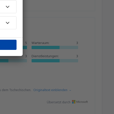
5
Warteraum:
3
3
Dienstleistungen:
3
s dem Tschechischen.
Originaltext einblenden
Übersetzt durch