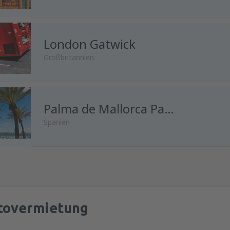
London Gatwick
Großbritannien
von
Wien, Schwechat
Palma de Mallorca Palma de Mallorca Airport
(VIE)
Spanien
von
Innsbruck, Kranebitten
(I
von
Wien, Schwechat
(VIE)
von
Salzburg, W. A. Mozart
(S
tovermietung
von
Salzburg, W. A. Mozart
(S