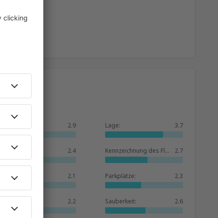
Allgemein:
2.9
Lage:
3.7
Warteraum:
2.4
Kennzeichnung des Flughafens:
2.7
Geschäfte:
2.1
Parkplätze:
2.3
Hotelbasis:
2.2
Sauberkeit:
2.6