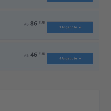
86
EUR
AB
3 Angebote
86
AB
EUR
46
EUR
AB
4 Angebote
118
NN)
AB
EUR
46
AB
EUR
128
ZG)
AB
EUR
128
ZG)
AB
EUR