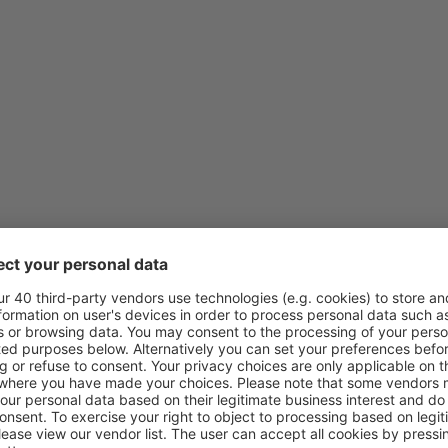
von
Klagenfurt, Klagenfurt Air
von
Wien, Schwechat
(VIE)