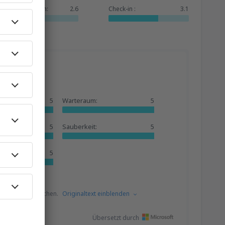
Dienstleistungen:
2.6
Check-in :
3.1
5
Warteraum:
5
5
Sauberkeit:
5
5
s dem Slowakischen.
Originaltext einblenden
Übersetzt durch