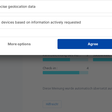
Hilfreich!
Sehr interessant
a Checa,
3.4
Einzelheiten
Allgemein:
3
Lage:
Kennzeichnung des Flughafens:
3
Sauberkeit:
Check-in :
4
Diese Meinung wurde automatisch übersetzt au
Hilfreich!