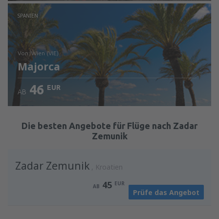
Prüfe die Einzelheiten
SPANIEN
von: Wien (VIE)
Majorca
46
EUR
AB
Prüfe die Einzelheiten
Die besten Angebote für Flüge nach Zadar
Zemunik
Zadar Zemunik
Kroatien
45
EUR
AB
Prüfe das Angebot