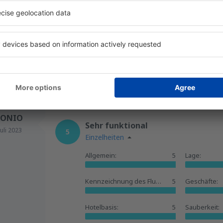
Es war einfach und ohne Schwierigkeiten
Diese Meinung wurde automatisch übersetzt __{r
Hilfreich!
TONIO
Sehr funktional
Juli 2023
5
Einzelheiten
Allgemein:
5
Lage:
Kennzeichnung des Flughafens:
5
Geschäfte:
Hotelbasis:
5
Sauberkeit: