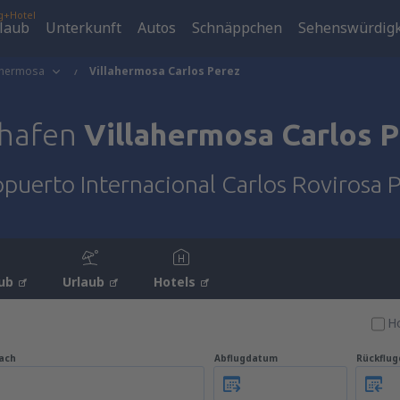
g+Hotel
laub
Unterkunft
Autos
Schnäppchen
Sehenswürdigk
ahermosa
Villahermosa Carlos Perez
ghafen
Villahermosa Carlos 
puerto Internacional Carlos Rovirosa 
ub
Urlaub
Hotels
Ho
ach
Abflugdatum
Rückflu