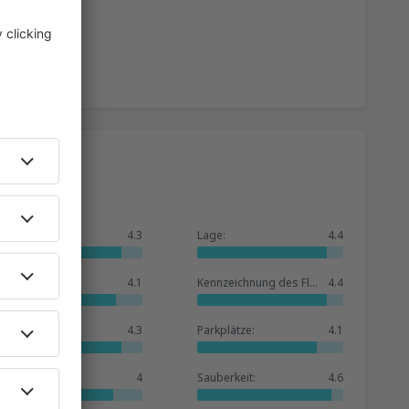
Allgemein:
4.3
Lage:
4.4
Warteraum:
4.1
Kennzeichnung des Flughafens:
4.4
Geschäfte:
4.3
Parkplätze:
4.1
Hotelbasis:
4
Sauberkeit:
4.6