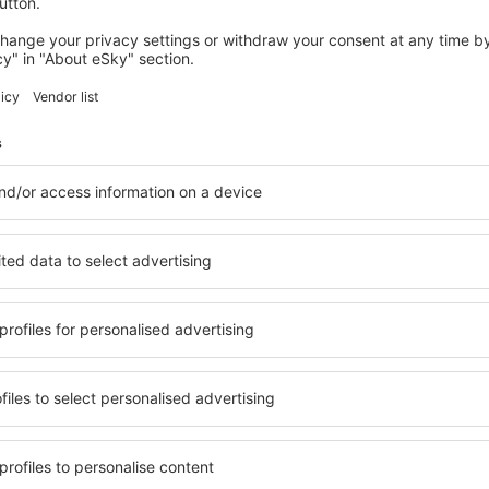
wertungen
 Villahermosa Carlos
4.3
 auf der Grundlage von
tungen
der verifizierten