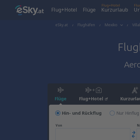
Flug+Hotel
Flu
Flug+Hotel
Flüge
Kurzurlaub
Ur
eSky.at
Flughäfen
Mexiko
Vill
Flu
Aero
Flüge
Flug+Hotel
Kurzurla
Hin- und Rückflug
Nur Hinflug
Von
N