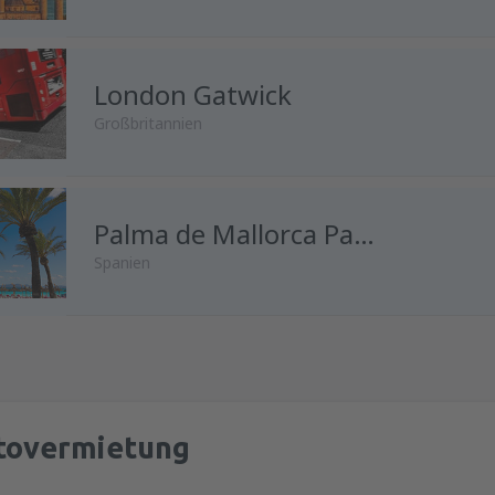
London Gatwick
Großbritannien
von
Wien, Schwechat
Palma de Mallorca Palma de Mallorca Airport
(VIE)
Spanien
von
Innsbruck, Kranebitten
(I
von
Wien, Schwechat
(VIE)
von
Salzburg, W. A. Mozart
(S
tovermietung
von
Salzburg, W. A. Mozart
(S