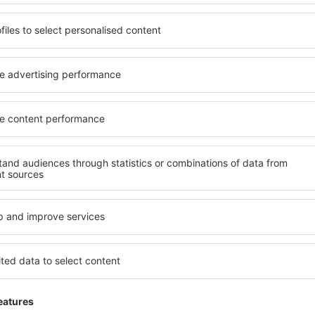
Good
Jänner 2025
3.7
Einzelheiten
Sehr sauber
Diese Meinung wurde automatisch übersetzt __{r
Hilfreich!
Paola
Ausgezeichnet
Jänner 2025
5
Einzelheiten