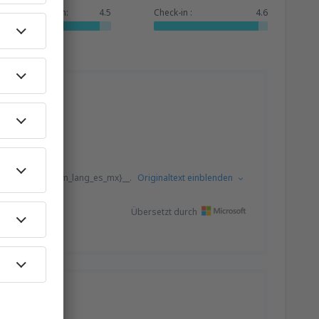
Dienstleistungen:
4.5
Check-in :
4.6
eviews-list.From_lang_es_mx}__.
Originaltext einblenden
Übersetzt durch