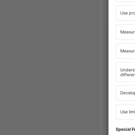
Olivia
Mexico,
Daniela 
Mexico,