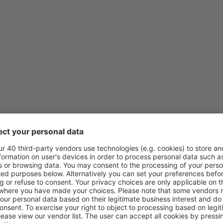
von
Klagenfurt, Klagenfurt Air
von
Wien, Schwechat
(VIE)