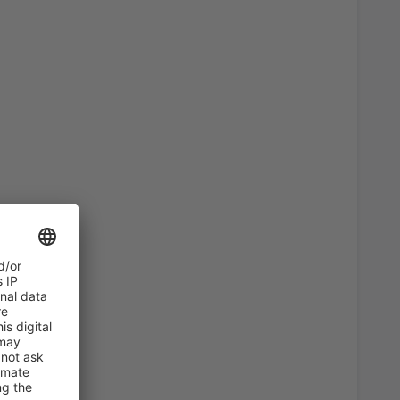
57
port
(KLU)
AB
EUR
45
AB
EUR