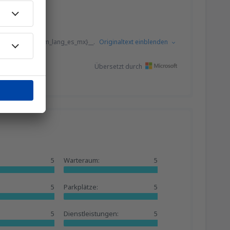
eviews-list.From_lang_es_mx}__.
Originaltext einblenden
Übersetzt durch
5
Warteraum:
5
5
Parkplätze:
5
5
Dienstleistungen:
5