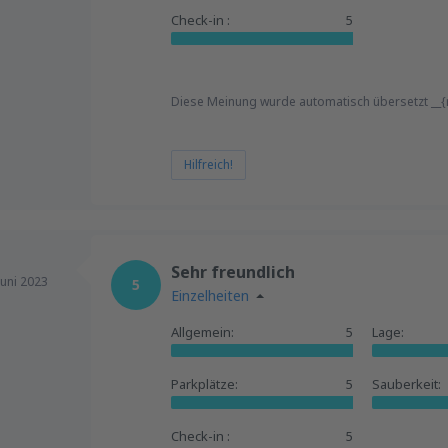
Check-in :
5
Diese Meinung wurde automatisch übersetzt __{r
Hilfreich!
Sehr freundlich
Juni 2023
5
Einzelheiten
Allgemein:
5
Lage:
Parkplätze:
5
Sauberkeit:
Check-in :
5