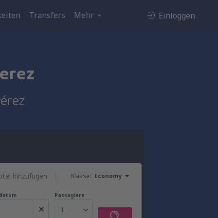
eiten
Transfers
Mehr
Einloggen
Perez
Pérez
tel hinzufügen
Klasse:
Economy
gdatum
Passagiere
1