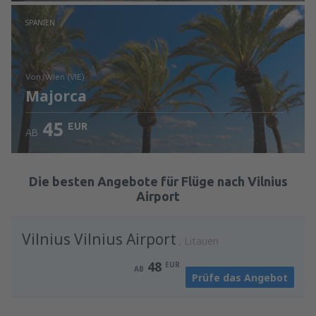
Prüfe die Einzelheiten
SPANIEN
von: Wien (VIE)
Majorca
45
EUR
AB
Prüfe die Einzelheiten
Die besten Angebote für Flüge nach Vilnius
Airport
Vilnius Vilnius Airport
Litauen
48
EUR
AB
Prüfe das Angebot