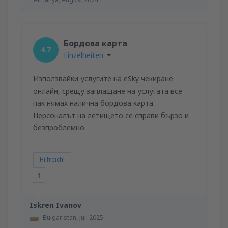
Бордова карта
4.7
Einzelheiten
Използвайки услугите на eSky чекиране
онлайн, срещу заплащане на услугата все
пак нямах налична бордова карта.
Персоналът на летището се справи бързо и
безпроблемно.
Hilfreich!
1
Iskren Ivanov
Bulgaristan,
Juli 2025