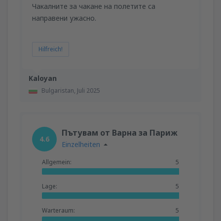
Чакалните за чакане на полетите са
направени ужасно.
Hilfreich!
Kaloyan
Bulgaristan,
Juli 2025
Пътувам от Варна за Париж
4.6
Einzelheiten
Allgemein:
5
Lage:
5
Warteraum:
5