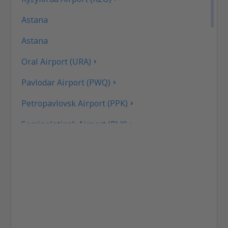
Astana
Astana
Oral Airport (URA)
Pavlodar Airport (PWQ)
Petropavlovsk Airport (PPK)
Semipalatinsk Airport (PLX)
Shymkent Airport (CIT)
Taldykorgan Airport (TDK)
Taraz Airport (DMB)
Urdzhar Airport (UZR)