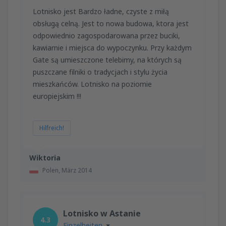
Lotnisko jest Bardzo ładne, czyste z miłą
obsługą celną. Jest to nowa budowa, ktora jest
odpowiednio zagospodarowana przez buciki,
kawiarnie i miejsca do wypoczynku. Przy każdym
Gate są umieszczone telebimy, na których są
puszczane filniki o tradycjach i stylu życia
mieszkańców. Lotnisko na poziomie
europiejskim !!!
Hilfreich!
Wiktoria
Polen,
März 2014
Lotnisko w Astanie
4.3
Einzelheiten