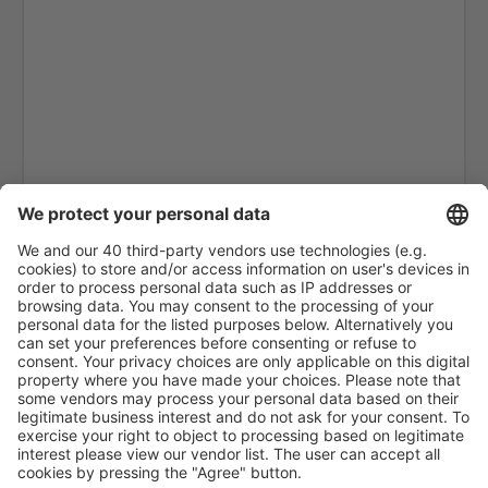
Oskemen Ust Kamenogorsk (UKK)
Zhezkazgan Airport (DZN)