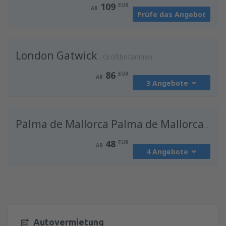
109
EUR
AB
Prüfe das Angebot
London Gatwick
Großbritannien
86
EUR
AB
3 Angebote
von
Wien, Schwechat
(VIE)
86
Palma de Mallorca Palma de Mallorca Airport
AB
EUR
48
EUR
AB
4 Angebote
von
Innsbruck, Kranebitten
(INN)
116
AB
EUR
von
Wien, Schwechat
(VIE)
48
von
Salzburg, W. A. Mozart
(SZG)
AB
EUR
128
AB
EUR
Autovermietung
von
Salzburg, W. A. Mozart
(SZG)