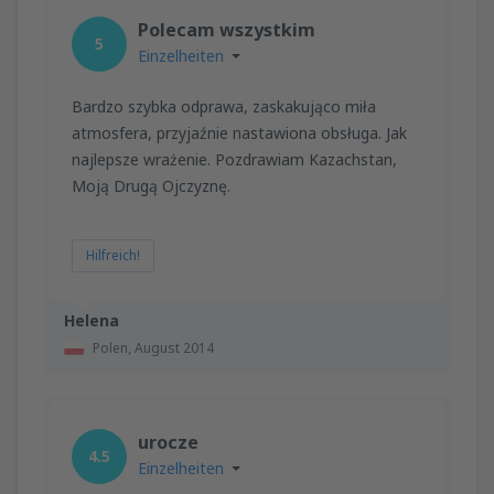
Polecam wszystkim
5
Einzelheiten
Bardzo szybka odprawa, zaskakująco miła
atmosfera, przyjaźnie nastawiona obsługa. Jak
najlepsze wrażenie. Pozdrawiam Kazachstan,
Moją Drugą Ojczyznę.
Hilfreich!
Helena
Polen,
August 2014
urocze
4.5
Einzelheiten