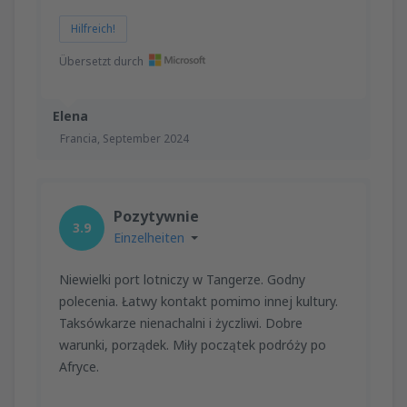
Hilfreich!
Übersetzt durch
Elena
Francia,
September 2024
Pozytywnie
3.9
Einzelheiten
Niewielki port lotniczy w Tangerze. Godny
polecenia. Łatwy kontakt pomimo innej kultury.
Taksówkarze nienachalni i życzliwi. Dobre
warunki, porządek. Miły początek podróży po
Afryce.