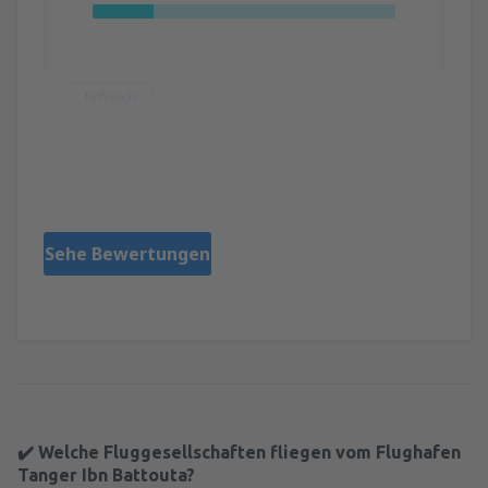
Hilfreich!
Marius-Constantin
Rumania,
Juni 2025
Sehe Bewertungen
✔️ Welche Fluggesellschaften fliegen vom Flughafen
Tanger Ibn Battouta?